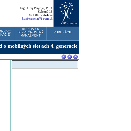
Ing. Juraj Perényi, PhD.
Železná 19
821 04 Bratislava
konferencia@i-com.sk
KRÍZOVÝ A
ONICKÉ
BEZPEČNOSTNÝ
PUBLIKÁCIE
KÁCIE
MANAŽMENT
minár
GACO