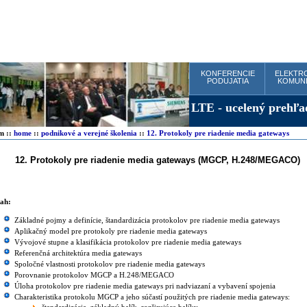
KONFERENCIE
ELEKTR
PODUJATIA
KOMUNI
om
::
home
::
podnikové a verejné školenia
::
12. Protokoly pre riadenie media gateways
12. Protokoly pre riadenie media gateways (MGCP, H.248/MEGACO)
CP školenie MGCP seminár MGCP kurz MGCP H.248 školenie H.248 se
248 kurz H.248 MEGACO školenie MEGACO seminár MEGACO kurz ME
ah:
Základné pojmy a definície, štandardizácia protokolov pre riadenie media gateways
Aplikačný model pre protokoly pre riadenie media gateways
Vývojové stupne a klasifikácia protokolov pre riadenie media gateways
Referenčná architektúra media gateways
Spoločné vlastnosti protokolov pre riadenie media gateways
Porovnanie protokolov MGCP a H.248/MEGACO
Úloha protokolov pre riadenie media gateways pri nadviazaní a vybavení spojenia
Charakteristika protokolu MGCP a jeho súčastí použitých pre riadenie media gateways: