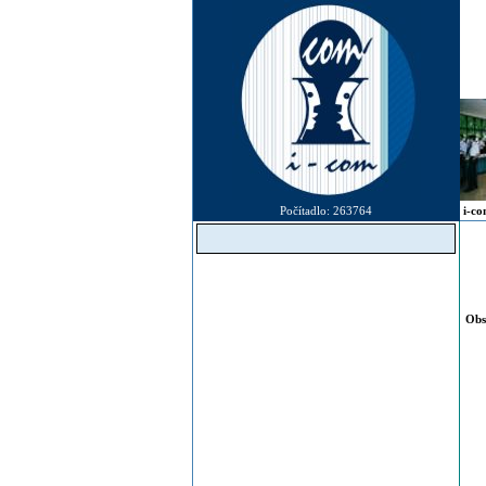
Počítadlo: 263764
i-c
MG
H.
Obs