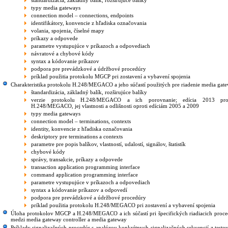
štandardizácia, základný balík, rozširujúce balíky
typy media gateways
connection model – connections, endpoints
identifikátory, konvencie z hľadiska označovania
volania, spojenia, číselné mapy
príkazy a odpovede
parametre vystupujúce v príkazoch a odpovediach
návratové a chybové kódy
syntax a kódovanie príkazov
podpora pre prevádzkové a údržbové procedúry
príklad použitia protokolu MGCP pri zostavení a vybavení spojenia
Charakteristika protokolu H.248/MEGACO a jeho súčastí použitých pre riadenie media gate
štandardizácia, základný balík, rozširujúce balíky
verzie protokolu H.248/MEGACO a ich porovnanie; edícia 2013 pro
H.248/MEGACO, jej vlastnosti a odlišnosti oproti edíciám 2005 a 2009
typy media gateways
connection model – terminations, contexts
identity, konvencie z hľadiska označovania
deskriptory pre terminations a contexts
parametre pre popis balíkov, vlastností, udalostí, signálov, štatistík
chybové kódy
správy, transakcie, príkazy a odpovede
transaction application programming interface
command application programming interface
parametre vystupujúce v príkazoch a odpovediach
syntax a kódovanie príkazov a odpovedí
podpora pre prevádzkové a údržbové procedúry
príklad použitia protokolu H.248/MEGACO pri zostavení a vybavení spojenia
Úloha protokolov MGCP a H.248/MEGACO a ich súčastí pri špecifických riadiacich proc
medzi media gateway controller a media gateway
Príklady signalizačných procedúr s analýzou konkrétnych signalizačných sekvencií z testo