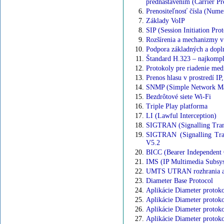
prednastavením (Carrier Pr
Prenositeľnosť čísla (Nume
Základy VoIP
SIP (Session Initiation Pro
Rozšírenia a mechanizmy v
Podpora základných a dopl
Štandard H.323 – najkomple
Protokoly pre riadenie 
Prenos hlasu v prostredí IP,
SNMP (Simple Network Ma
Bezdrôtové siete Wi-Fi
Triple Play platforma
LI (Lawful Interception)
SIGTRAN (Signalling Transp
SIGTRAN (Signalling Tran
V5.2
BICC (Bearer Independent 
IMS (IP Multimedia Subsy
UMTS UTRAN rozhrania a s
Diameter Base Protocol
Aplikácie Diameter proto
Aplikácie Diameter protoko
Aplikácie Diameter protok
Aplikácie Diameter protoko