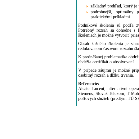
základný prehľad, ktorý je
podrobnejší, optimálny 
praktickými príkladmi
Podnikové školenia sú podľa z
Potrebný rozsah sa dohodne s k
školeniach je možné vytvoriť prie
Obsah každého školenia je stan
redukovanom časovom rozsahu škol
K prednášanej problematike obdrží
obdržia certifikát o absolvovaní.
V prípade záujmu je možné pripr
osobitný rozsah a dĺžku trvania.
Referencie:
Alcatel-Lucent, alternatívni op
Siemens, Slovak Telekom, T-Mobil
poštových služieb (predtým TÚ SR