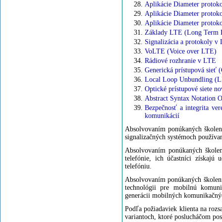
Aplikácie Diameter protok
Aplikácie Diameter protok
Aplikácie Diameter protoko
Základy LTE (Long Term E
Signalizácia a protokoly v
VoLTE (Voice over LTE)
Rádiové rozhranie v LTE
Generická prístupová sieť
Local Loop Unbundling (L
Optické prístupové siete no
Abstract Syntax Notation 
Bezpečnosť a integrita ver
komunikácií
Absolvovaním ponúkaných školení 
signalizačných systémoch používa
Absolvovaním ponúkaných školen
telefónie, ich účastníci získaj
telefóniu.
Absolvovaním ponúkaných školení
technológii pre mobilnú komunik
generácii mobilných komunikačný
Podľa požiadaviek klienta na rozs
variantoch, ktoré poslucháčom po