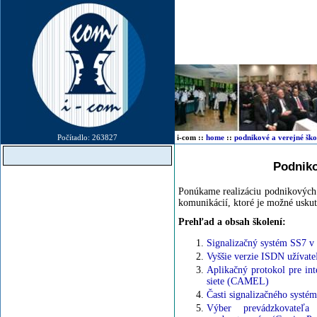
Počítadlo: 263827
i-com
::
home
::
podnikové a verejné ško
Podniko
Ponúkame realizáciu podnikových a
komunikácií, ktoré je možné uskuto
Prehľad a obsah školení:
Signalizačný systém SS7 v 
Vyššie verzie ISDN užívate
Aplikačný protokol pre int
siete (CAMEL)
Časti signalizačného syst
Výber prevádzkovateľa