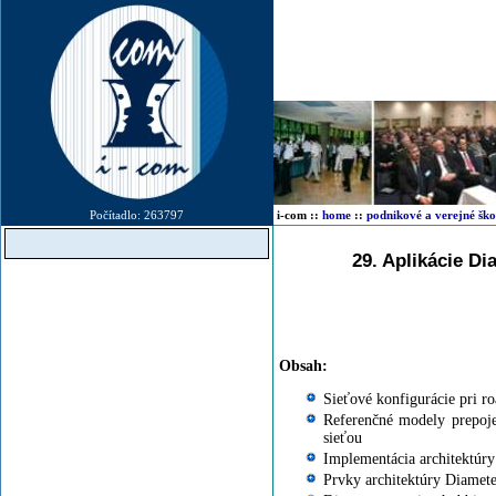
Počítadlo: 263797
i-com
::
home
::
podnikové a verejné ško
29. Aplikácie Di
Diameter školenie Diam
Diameter protokol š
Diameter prot
Obsah:
Sieťové konfigurácie pri r
Referenčné modely prepoj
sieťou
Implementácia architektúr
Prvky architektúry Diamete