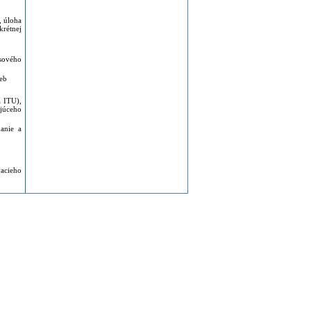
, úloha
krétnej
esového
ieb
a ITU),
ajúceho
anie a
vacieho