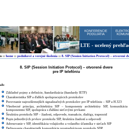
KONFERENCIE
ELEKTR
PODUJATIA
KOMUNI
om
::
home
::
podnikové a verejné školenia
::
8. SIP (Session Initiation Protocol) – otvorené d
8. SIP (Session Initiation Protocol) – otvorené dvere
pre IP telefóniu
SIP školenie SIP seminár SIP kurz SIP
ah:
Základné pojmy a definície, štandardizácia (štandardy IETF)
Charakteristika SIP a ďalších spolupracujúcich protokolov
Porovnanie najrozšírenejších signalizačných protokolov pre IP telefóniu – SIP a H.323
Všeobecné princípy, architektúra SIP – komponenty architektúry SIP, komunikácia
komponentmi SIP, spolupráca s ďalšími sieťovými prvkami
Štruktúra protokolu SIP – žiadosti, odpovede, transakcie, dialógy, trapezoid
Popis jednotlivých prvkov protokolu SIP, štruktúra žiadostí a odpovedí
Adresovanie v SIP, identifikácia volajúceho a volaného účastníka v sieťach SIP
Definovanie charakteristík komunikácie prostredníctvom protokolu SDP