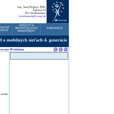
Ing. Juraj Perényi, PhD.
Železná 19
821 04 Bratislava
konferencia@i-com.sk
KRÍZOVÝ A
ONICKÉ
BEZPEČNOSTNÝ
PUBLIKÁCIE
KÁCIE
MANAŽMENT
vere pre IP telefóniu
 medzi