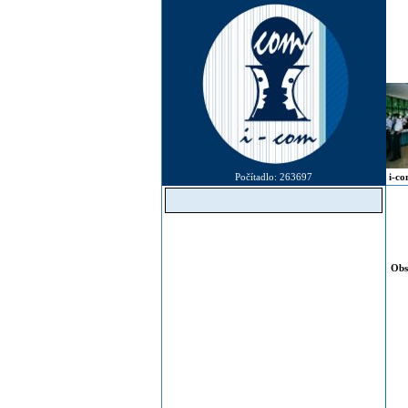
Počítadlo: 263697
i-c
Obs