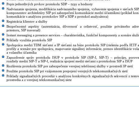
Popis jednotlivých prvkov protokolu SDP – typy a hodnoty
Nadviazanie spojenia, modifikácia nadviazaného spojenia, vybavenie spojenia v sieťach SIP
komponentov architektúry SIP pri zabezpečení komunikácie medzi účastníkmi (príklad kon
komunikácie s analýzou protokolov SIP a SDP z protokol analyzátora)
Registrácia klientov a služby
Bezpečnostné aspekty (autentizácia, dôvernosť a celistvosť, použitie privátneho adr
priestoru, SIP traversal)
Instant messaging a presence services – charakteristika, funkčné komponenty a scenáre služ
Príklady využitia protokolu SIP
Spolupráca medzi TDM sieťami a IP sieťami na báze protokolu SIP (riešenia podľa IETF 
profily a scenáre pre spoluprácu, mapovanie signálnej informácie, prenos identifikácie vol
a volaného účastníka
Zapuzdrenie správ protokolu ISUP v protokole SIP (SIP-I, SIP-T) – princípy, porovn
rozdiely medzi SIP-T a SIP-I, realizácia spojení medzi sieťami s protokolom SIP a ISUP
Rozšírenia protokolu SIP pre zabezpečenie verejnej telefónnej služby v prostredí IP sietí
Použitie protokolu SIP pri vzájomnom prepojení verejných telekomunikačných sietí
Príklady signalizačných procedúr s analýzou konkrétnych signalizačných sekvencií z testo
prostredia a z verejnej telekomunikačnej siete