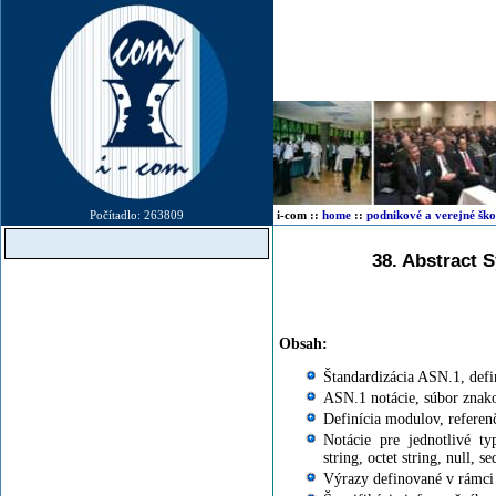
Počítadlo: 263809
i-com
::
home
::
podnikové a verejné ško
38. Abstract 
ASN.1 školenie ASN.1 s
ASN se
Obsah:
Štandardizácia ASN.1, defi
ASN.1 notácie, súbor znako
Definícia modulov, referen
Notácie pre jednotlivé ty
string, octet string, null, s
Výrazy definované v rámci 